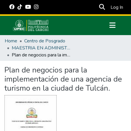
(cur
Log In
Communities & Collections
Home
Centro de Posgrado
All of DSpace
MAESTRIA EN ADMINISTRACIÓN DE EMPRESAS CON MENCIÓN EN INNOVACIÓN
Plan de negocios para la implementación de una agencia de turismo en la ciudad de Tulcán.
Statistics
Estadísticas Externas
Plan de negocios para la
implementación de una agencia de
Manuales
turismo en la ciudad de Tulcán.