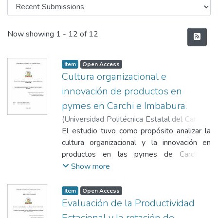
Recent Submissions
Now showing
1 - 12 of 12
Item
Open Access
Cultura organizacional e
innovación de productos en
pymes en Carchi e Imbabura.
(
Universidad Politécnica Estatal del Carchi -
Biblioteca General "Luciano Coral"
El estudio tuvo como propósito analizar la
,
2026-
05-22
cultura organizacional y la innovación en
)
Guzmán Villota, Karol María
;
Viveros
Almeida, Luis Homero
productos en las pymes de Carchi e
Imbabura para el diseño de una propuesta
Show more
que mejore su situación actual. El enfoque
fue cuantitativo, descriptivo y correlacional.
Item
Open Access
La información fue recopilada mediante
Evaluación de la Productividad
encuestas presenciales aplicadas a 110
Estacional y la rotación de