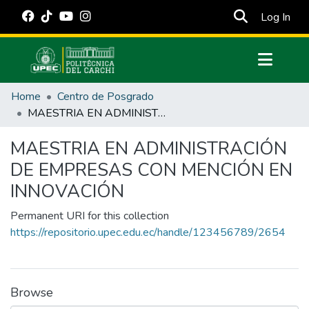
(cur
Log In
Communities & Collections
Home
Centro de Posgrado
All of DSpace
MAESTRIA EN ADMINISTRACIÓN DE EMPRESAS CON MENCIÓN EN INNOVACIÓN
Statistics
MAESTRIA EN ADMINISTRACIÓN
Estadísticas Externas
DE EMPRESAS CON MENCIÓN EN
Manuales
INNOVACIÓN
Permanent URI for this collection
https://repositorio.upec.edu.ec/handle/123456789/2654
Browse