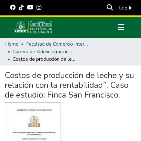
(cur
Log In
Communities & Collections
Home
Facultad de Comercio Internacional, Integración, Administración y Economía Empresarial
All of DSpace
Carrera de Administración de Empresas y Marketing
Costos de producción de leche y su relación con la rentabilidad”. Caso de estudio: Finca San Francisco.
Statistics
Estadísticas Externas
Costos de producción de leche y su
relación con la rentabilidad”. Caso
Manuales
de estudio: Finca San Francisco.