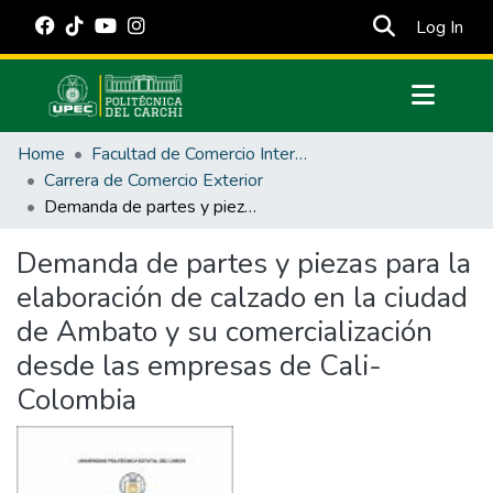
(cur
Log In
Communities & Collections
Home
Facultad de Comercio Internacional, Integración, Administración y Economía Empresarial
All of DSpace
Carrera de Comercio Exterior
Demanda de partes y piezas para la elaboración de calzado en la ciudad de Ambato y su comercialización desde las empresas de Cali-Colombia
Statistics
Estadísticas Externas
Demanda de partes y piezas para la
elaboración de calzado en la ciudad
Manuales
de Ambato y su comercialización
desde las empresas de Cali-
Colombia