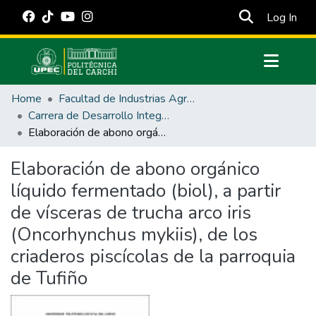
(cur
Log In
Communities & Collections
Home
Facultad de Industrias Agropecuarias y Ciencias Ambientales
All of DSpace
Carrera de Desarrollo Integral Agropecuario
Elaboración de abono orgánico líquido fermentado (biol), a partir de vísceras de trucha arco iris (Oncorhynchus mykiis), de los criaderos piscícolas de la parroquia de Tufiño
Statistics
Estadísticas Externas
Elaboración de abono orgánico
líquido fermentado (biol), a partir
Manuales
de vísceras de trucha arco iris
(Oncorhynchus mykiis), de los
criaderos piscícolas de la parroquia
de Tufiño