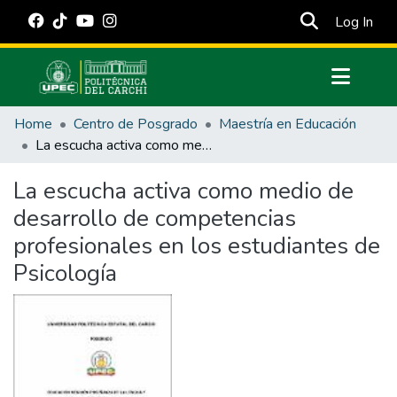
(cur
Log In
Communities & Collections
Home
Centro de Posgrado
Maestría en Educación
All of DSpace
La escucha activa como medio de desarrollo de competencias profesionales en los estudiantes de Psicología
Statistics
La escucha activa como medio de
Estadísticas Externas
desarrollo de competencias
Manuales
profesionales en los estudiantes de
Psicología