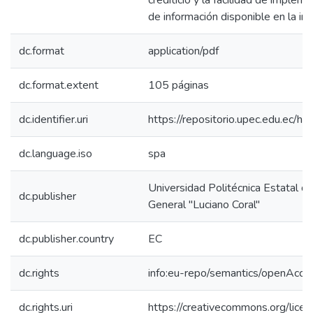
crediticio y la facilidad de implem
de información disponible en la inst
dc.format
application/pdf
dc.format.extent
105 páginas
dc.identifier.uri
https://repositorio.upec.edu.ec
dc.language.iso
spa
Universidad Politécnica Estatal de
dc.publisher
General "Luciano Coral"
dc.publisher.country
EC
dc.rights
info:eu-repo/semantics/openAcce
dc.rights.uri
https://creativecommons.org/licen