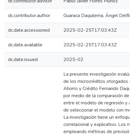
dc.contributor.advisor
Pablo Javier Flores Muñoz
dc.contributor.author
Guaraca Daquilema, Ángel Delfín
dc.date.accessioned
2025-02-25T17:03:43Z
dc.date.available
2025-02-25T17:03:43Z
dc.date.issued
2025-02
La presente investigación evalúa la 
de los microcréditos otorgados po
Ahorro y Crédito Fernando Daquil
por medio de la comparación de c
entre el modelo de regresión y arb
de seleccionar el modelo con mejor
La investigación tiene un enfoque c
correlacional y explicativo. Los 
empleando métricas de precisión, l