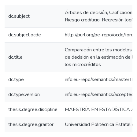
Árboles de decisión, Calificación d
dc.subject
Riesgo crediticio, Regresión logíst
dc.subject.ocde
http://purl.org/pe-repo/ocde/ford
Comparación entre los modelos de
dc.title
de decisión en la estimación de la c
los microcréditos
dc.type
info:eu-repo/semantics/masterThe
dc.type.version
info:eu-repo/semantics/acceptedV
thesis.degree.discipline
MAESTRÍA EN ESTADÍSTICA A
thesis.degree.grantor
Universidad Politécnica Estatal de