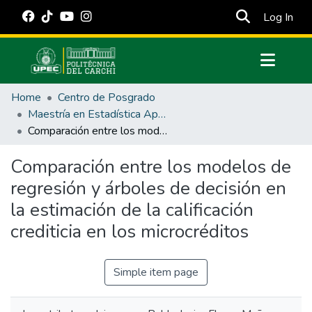
(cur
Log In
Communities & Collections
Home
Centro de Posgrado
All of DSpace
Maestría en Estadística Aplicada
Comparación entre los modelos de regresión y árboles de decisión en la estimación de la calificación crediticia en los microcréditos
Statistics
Estadísticas Externas
Comparación entre los modelos de
regresión y árboles de decisión en
Manuales
la estimación de la calificación
crediticia en los microcréditos
Simple item page