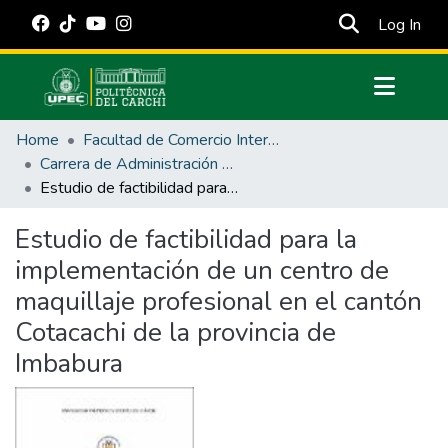
(cur
Log In
Communities & Collections
Home
Facultad de Comercio Internacional, Integración, Administración y Economía Empresarial
All of DSpace
Carrera de Administración de Empresas y Marketing
Estudio de factibilidad para la implementación de un centro de maquillaje profesional en el cantón Cotacachi de la provincia de Imbabura
Statistics
Estadísticas Externas
Estudio de factibilidad para la
implementación de un centro de
Manuales
maquillaje profesional en el cantón
Cotacachi de la provincia de
Imbabura