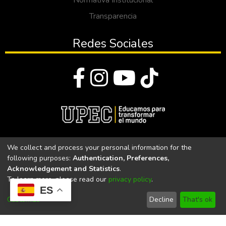
Normativa Institucional
Transparencia
Redes Sociales
© Todos los derechos reservados 2023
We collect and process your personal information for the
following purposes:
Authentication, Preferences,
Universidad Politécnica Estatal del Carchi
Acknowledgement and Statistics
.
To learn more, please read our
privacy policy
.
Universidad Politécnica Estatal del Carchi | Acreditada por el
ES
CACES Resolución N°. 160-SE-33-CACES-2020
Customize
Decline
That's ok