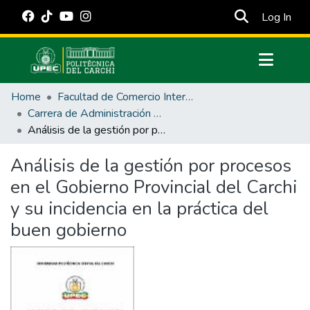
(cur
Log In
Communities & Collections
Home
Facultad de Comercio Internacional, Integración, Administración y Economía Empresarial
All of DSpace
Carrera de Administración Pública
Análisis de la gestión por procesos en el Gobierno Provincial del Carchi y su incidencia en la práctica del buen gobierno
Statistics
Estadísticas Externas
Análisis de la gestión por procesos
en el Gobierno Provincial del Carchi
Manuales
y su incidencia en la práctica del
buen gobierno