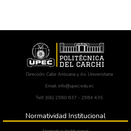
Dirección: Calle Antisana y Av. Universitaria
Email: info@upec.edu.ec
Telf: (06) 2980 837 - 2984 435
Normatividad Institucional