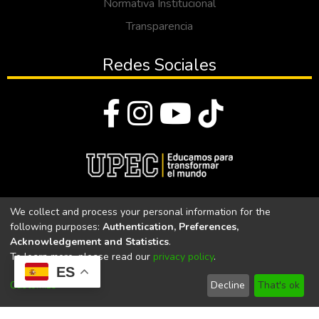
Normativa Institucional
Transparencia
Redes Sociales
© Todos los derechos reservados 2023
We collect and process your personal information for the
following purposes:
Authentication, Preferences,
Universidad Politécnica Estatal del Carchi
Acknowledgement and Statistics
.
To learn more, please read our
privacy policy
.
Universidad Politécnica Estatal del Carchi | Acreditada por el
ES
CACES Resolución N°. 160-SE-33-CACES-2020
Customize
Decline
That's ok