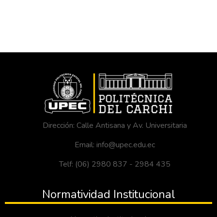
Dirección: Calle Antisana y Av. Universitaria
Email: info@upec.edu.ec
Telf: (06) 2980 837 - 2984 435
Normatividad Institucional