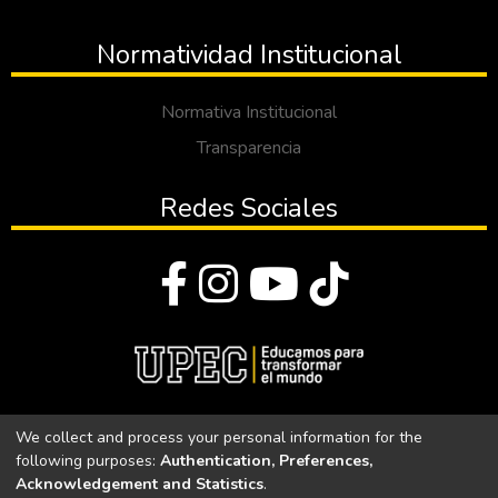
Normatividad Institucional
Normativa Institucional
Transparencia
Redes Sociales
© Todos los derechos reservados 2023
We collect and process your personal information for the
following purposes:
Authentication, Preferences,
Universidad Politécnica Estatal del Carchi
Acknowledgement and Statistics
.