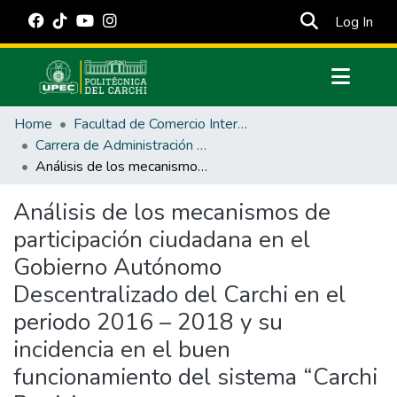
(cur
Log In
Communities & Collections
Home
Facultad de Comercio Internacional, Integración, Administración y Economía Empresarial
All of DSpace
Carrera de Administración Pública
Análisis de los mecanismos de participación ciudadana en el Gobierno Autónomo Descentralizado del Carchi en el periodo 2016 – 2018 y su incidencia en el buen funcionamiento del sistema “Carchi Participa
Statistics
Estadísticas Externas
Análisis de los mecanismos de
participación ciudadana en el
Manuales
Gobierno Autónomo
Descentralizado del Carchi en el
periodo 2016 – 2018 y su
incidencia en el buen
funcionamiento del sistema “Carchi