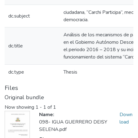
ciudadana, “Carchi Participa”, meca
dc.subject
democracia.
Análisis de los mecanismos de part
en el Gobierno Autónomo Descentra
dc.title
el periodo 2016 – 2018 y su incide
funcionamiento del sistema “Carchi 
dc.type
Thesis
Files
Original bundle
Now showing
1 - 1 of 1
Name:
Down
098- IGUA GUERRERO DEISY
load
SELENA.pdf