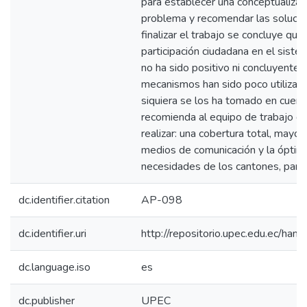
para establecer una conceptualizaci
problema y recomendar las solucio
finalizar el trabajo se concluye que 
participación ciudadana en el sistem
no ha sido positivo ni concluyente,
mecanismos han sido poco utilizado
siquiera se los ha tomado en cuent
recomienda al equipo de trabajo d
realizar: una cobertura total, mayo
medios de comunicación y la óptima 
necesidades de los cantones, parro
dc.identifier.citation
AP-098
dc.identifier.uri
http://repositorio.upec.edu.ec/h
dc.language.iso
es
dc.publisher
UPEC