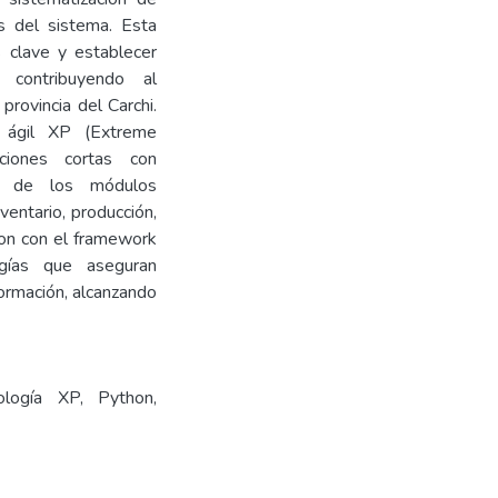
os del sistema. Esta
s clave y establecer
 contribuyendo al
provincia del Carchi.
a ágil XP (Extreme
ciones cortas con
iva de los módulos
ventario, producción,
hon con el framework
gías que aseguran
formación, alcanzando
ología XP, Python,