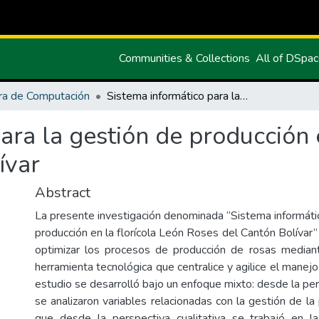
Communities & Collections
All of DSpa
ra de Computación
Sistema informático para la gestión de producción en la florícola León Roses del Cantón Bolívar
ara la gestión de producción e
ívar
Abstract
La presente investigación denominada “Sistema informátic
producción en la florícola León Roses del Cantón Bolívar”
optimizar los procesos de producción de rosas median
herramienta tecnológica que centralice y agilice el manejo 
estudio se desarrolló bajo un enfoque mixto: desde la per
se analizaron variables relacionadas con la gestión de la
que desde la perspectiva cualitativa se trabajó en la