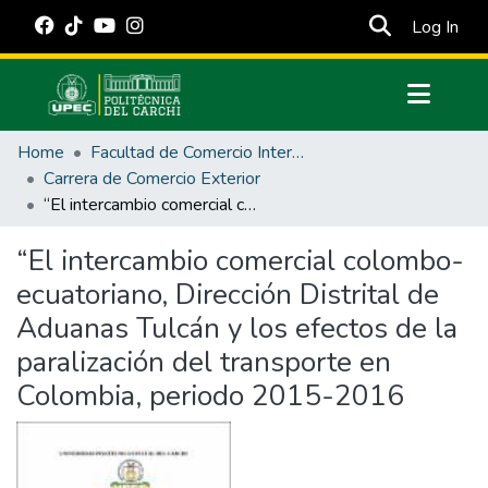
(cur
Log In
Communities & Collections
Home
Facultad de Comercio Internacional, Integración, Administración y Economía Empresarial
All of DSpace
Carrera de Comercio Exterior
“El intercambio comercial colombo-ecuatoriano, Dirección Distrital de Aduanas Tulcán y los efectos de la paralización del transporte en Colombia, periodo 2015-2016
Statistics
Estadísticas Externas
“El intercambio comercial colombo-
ecuatoriano, Dirección Distrital de
Manuales
Aduanas Tulcán y los efectos de la
paralización del transporte en
Colombia, periodo 2015-2016