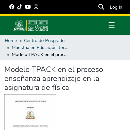
(cur
Log In
Communities & Collections
Home
Centro de Posgrado
All of DSpace
Maestría en Educación, tecnología e innovación.
Modelo TPACK en el proceso enseñanza aprendizaje en la asignatura de física
Statistics
Estadísticas Externas
Modelo TPACK en el proceso
enseñanza aprendizaje en la
Manuales
asignatura de física