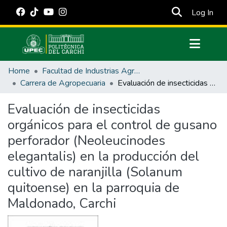
(cur
Log In
Communities & Collections
Home
Facultad de Industrias Agropecuarias y Ciencias Ambientales
All of DSpace
Carrera de Agropecuaria
Evaluación de insecticidas orgánicos para el control de gusano perforador (Neoleucinodes elegantalis) en la producción del cultivo de naranjilla (Solanum quitoense) en la parroquia de Maldonado, Carchi
Statistics
Evaluación de insecticidas
Estadísticas Externas
orgánicos para el control de gusano
Manuales
perforador (Neoleucinodes
elegantalis) en la producción del
cultivo de naranjilla (Solanum
quitoense) en la parroquia de
Maldonado, Carchi