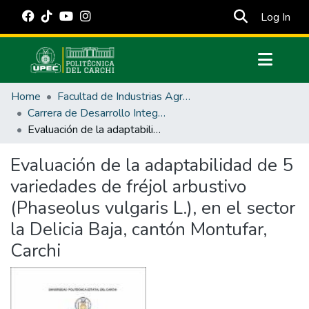
(cur
Log In
Communities & Collections
Home
Facultad de Industrias Agropecuarias y Ciencias Ambientales
All of DSpace
Carrera de Desarrollo Integral Agropecuario
Evaluación de la adaptabilidad de 5 variedades de fréjol arbustivo (Phaseolus vulgaris L.), en el sector la Delicia Baja, cantón Montufar, Carchi
Statistics
Estadísticas Externas
Evaluación de la adaptabilidad de 5
variedades de fréjol arbustivo
Manuales
(Phaseolus vulgaris L.), en el sector
la Delicia Baja, cantón Montufar,
Carchi