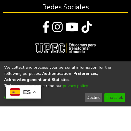
Redes Sociales
© Todos los derechos reservados 2023
We collect and process your personal information for the
following purposes:
Authentication, Preferences,
Universidad Politécnica Estatal del Carchi
Acknowledgement and Statistics
.
To learn more, please read our
privacy policy
.
Universidad Politécnica Estatal del Carchi | Acreditada por el
ES
CACES Resolución N°. 160-SE-33-CACES-2020
Customize
Decline
That's ok