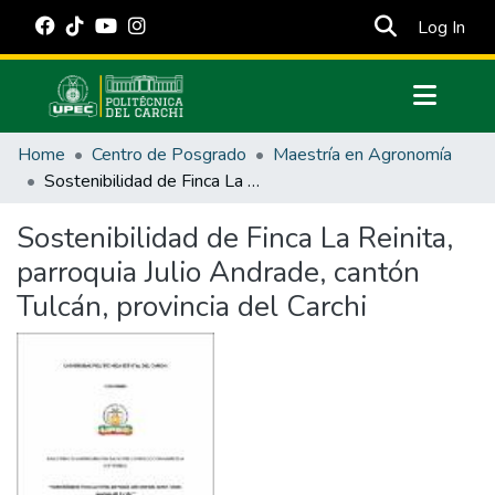
(cur
Log In
Communities & Collections
Home
Centro de Posgrado
Maestría en Agronomía
All of DSpace
Sostenibilidad de Finca La Reinita, parroquia Julio Andrade, cantón Tulcán, provincia del Carchi
Statistics
Sostenibilidad de Finca La Reinita,
Estadísticas Externas
parroquia Julio Andrade, cantón
Manuales
Tulcán, provincia del Carchi