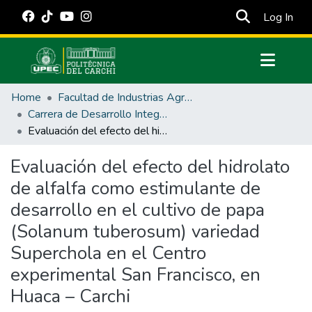
(cur
Log In
Communities & Collections
Home
Facultad de Industrias Agropecuarias y Ciencias Ambientales
All of DSpace
Carrera de Desarrollo Integral Agropecuario
Evaluación del efecto del hidrolato de alfalfa como estimulante de desarrollo en el cultivo de papa (Solanum tuberosum) variedad Superchola en el Centro experimental San Francisco, en Huaca – Carchi
Statistics
Estadísticas Externas
Evaluación del efecto del hidrolato
de alfalfa como estimulante de
Manuales
desarrollo en el cultivo de papa
(Solanum tuberosum) variedad
Superchola en el Centro
experimental San Francisco, en
Huaca – Carchi