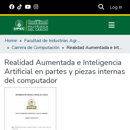
(cur
Log In
Communities & Collections
Home
Facultad de Industrias Agropecuarias y Ciencias Ambientales
All of DSpace
Carrera de Computación
Realidad Aumentada e Inteligencia Artificial en partes y piezas internas del computador
Statistics
Realidad Aumentada e Inteligencia
Estadísticas Externas
Artificial en partes y piezas internas
Manuales
del computador