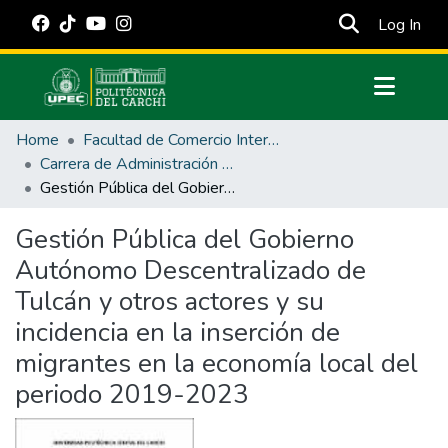
(cur
Log In
Communities & Collections
Home
Facultad de Comercio Internacional, Integración, Administración y Economía Empresarial
All of DSpace
Carrera de Administración Pública
Gestión Pública del Gobierno Autónomo Descentralizado de Tulcán y otros actores y su incidencia en la inserción de migrantes en la economía local del periodo 2019-2023
Statistics
Estadísticas Externas
Gestión Pública del Gobierno
Autónomo Descentralizado de
Manuales
Tulcán y otros actores y su
incidencia en la inserción de
migrantes en la economía local del
periodo 2019-2023