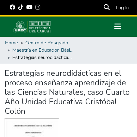
(cur
Log In
Communities & Collections
Home
Centro de Posgrado
All of DSpace
Maestría en Educación Básica
Estrategias neurodidácticas en el proceso enseñanza aprendizaje de las Ciencias Naturales, caso Cuarto Año Unidad Educativa Cristóbal Colón
Statistics
Estadísticas Externas
Estrategias neurodidácticas en el
proceso enseñanza aprendizaje de
Manuales
las Ciencias Naturales, caso Cuarto
Año Unidad Educativa Cristóbal
Colón