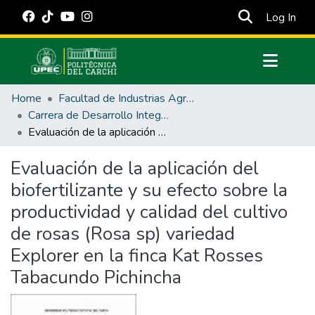
(cur
Log In
Communities & Collections
Home
Facultad de Industrias Agropecuarias y Ciencias Ambientales
All of DSpace
Carrera de Desarrollo Integral Agropecuario
Evaluación de la aplicación del biofertilizante y su efecto sobre la productividad y calidad del cultivo de rosas (Rosa sp) variedad Explorer en la finca Kat Rosses Tabacundo Pichincha
Statistics
Estadísticas Externas
Evaluación de la aplicación del
biofertilizante y su efecto sobre la
Manuales
productividad y calidad del cultivo
de rosas (Rosa sp) variedad
Explorer en la finca Kat Rosses
Tabacundo Pichincha