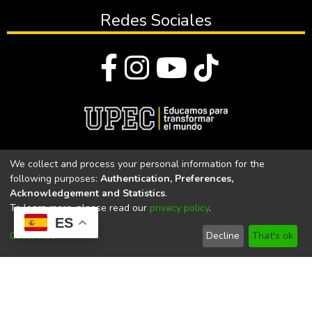
Redes Sociales
© Todos los derechos reservados 2023
We collect and process your personal information for the
following purposes:
Authentication, Preferences,
Universidad Politécnica Estatal del Carchi
Acknowledgement and Statistics
.
To learn more, please read our
privacy policy
.
Universidad Politécnica Estatal del Carchi | Acreditada por el
ES
CACES Resolución N°. 160-SE-33-CACES-2020
Customize
Decline
That's ok