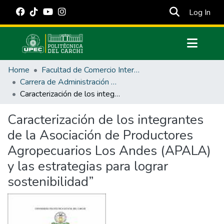
(cur
Log In
Communities & Collections
Home
Facultad de Comercio Internacional, Integración, Administración y Economía Empresarial
All of DSpace
Carrera de Administración de Empresas y Marketing
Caracterización de los integrantes de la Asociación de Productores Agropecuarios Los Andes (APALA) y las estrategias para lograr sostenibilidad”
Statistics
Estadísticas Externas
Caracterización de los integrantes
de la Asociación de Productores
Manuales
Agropecuarios Los Andes (APALA)
y las estrategias para lograr
sostenibilidad”