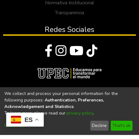
Normativa Institucional
Transparencia
Redes Sociales
© Todos los derechos reservados 2023
We collect and process your personal information for the
following purposes:
Authentication, Preferences,
Universidad Politécnica Estatal del Carchi
Acknowledgement and Statistics
.
To learn more, please read our
privacy policy
.
Universidad Politécnica Estatal del Carchi | Acreditada por el
ES
CACES Resolución N°. 160-SE-33-CACES-2020
Customize
Decline
That's ok