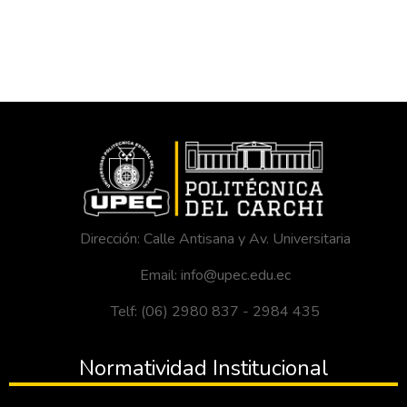
Dirección: Calle Antisana y Av. Universitaria
Email: info@upec.edu.ec
Telf: (06) 2980 837 - 2984 435
Normatividad Institucional