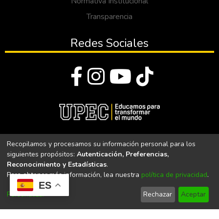
Normativa Institucional
Transparencia
Redes Sociales
© Todos los derechos reservados 2023
Recopilamos y procesamos su información personal para los
siguientes propósitos:
Autenticación, Preferencias,
Universidad Politécnica Estatal del Carchi
Reconocimiento y Estadísticas
.
Para obtener más información, lea nuestra
política de privacidad
.
Universidad Politécnica Estatal del Carchi | Acreditada por el
ES
CACES Resolución N°. 160-SE-33-CACES-2020
Personalizar
Rechazar
Aceptar