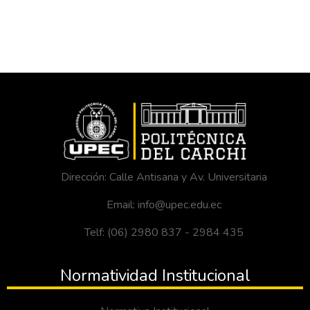
Dirección: Calle Antisana y Av. Universitaria
Email: info@upec.edu.ec
Telf: (06) 2980 837 - 2984 435
Normatividad Institucional