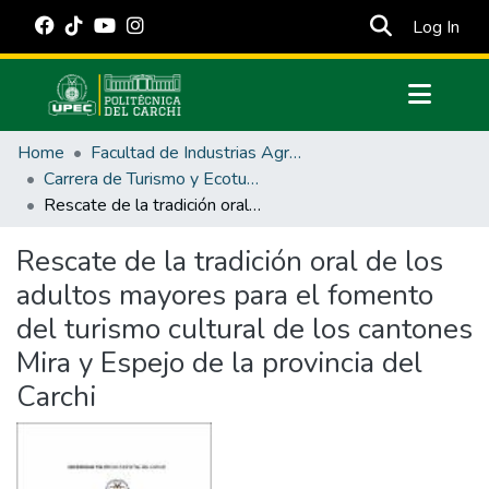
(cur
Log In
Communities & Collections
Home
Facultad de Industrias Agropecuarias y Ciencias Ambientales
All of DSpace
Carrera de Turismo y Ecoturimo
Rescate de la tradición oral de los adultos mayores para el fomento del turismo cultural de los cantones Mira y Espejo de la provincia del Carchi
Statistics
Estadísticas Externas
Rescate de la tradición oral de los
adultos mayores para el fomento
Manuales
del turismo cultural de los cantones
Mira y Espejo de la provincia del
Carchi