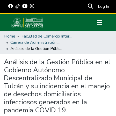
(cur
Log In
Communities & Collections
Home
Facultad de Comercio Internacional, Integración, Administración y Economía Empresarial
All of DSpace
Carrera de Administración Pública
Análisis de la Gestión Pública en el Gobierno Autónomo Descentralizado Municipal de Tulcán y su incidencia en el manejo de desechos domiciliarios infecciosos generados en la pandemia COVID 19.
Statistics
Estadísticas Externas
Análisis de la Gestión Pública en el
Gobierno Autónomo
Manuales
Descentralizado Municipal de
Tulcán y su incidencia en el manejo
de desechos domiciliarios
infecciosos generados en la
pandemia COVID 19.