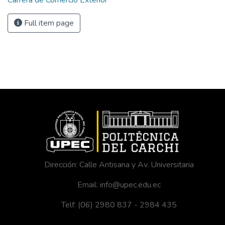
Carrera de Comercio Exterior
Full item page
Dirección: Calle Antisana y Av. Universitaria
Email: info@upec.edu.ec
Telf: (06) 2980 837 - 2984 435