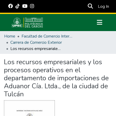
(cur
Log In
Communities & Collections
Home
Facultad de Comercio Internacional, Integración, Administración y Economía Empresarial
All of DSpace
Carrera de Comercio Exterior
Los recursos empresariales y los procesos operativos en el departamento de importaciones de Aduanor Cía. Ltda., de la ciudad de Tulcán
Statistics
Estadísticas Externas
Los recursos empresariales y los
procesos operativos en el
Manuales
departamento de importaciones de
Aduanor Cía. Ltda., de la ciudad de
Tulcán