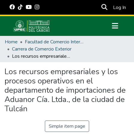
(cur
Log In
Communities & Collections
Home
Facultad de Comercio Internacional, Integración, Administración y Economía Empresarial
All of DSpace
Carrera de Comercio Exterior
Los recursos empresariales y los procesos operativos en el departamento de importaciones de Aduanor Cía. Ltda., de la ciudad de Tulcán
Statistics
Estadísticas Externas
Los recursos empresariales y los
procesos operativos en el
Manuales
departamento de importaciones de
Aduanor Cía. Ltda., de la ciudad de
Tulcán
Simple item page