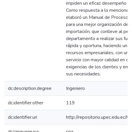
impiden un eficaz desempeño d
Como respuesta a lo mencionad
elaboró un Manual de Procesos 
para una mejor organización de
importación, que conlleve al per
departamento a realizar sus func
rápida y oportuna, haciendo un m
recursos empresariales, con un e
servicio con mayor calidad en cu
exigencias de los clientes y en 
sus necesidades.
dc.description.degree
Ingeniero
dc.identifier.other
119
dc.identifier.uri
http://repositorio.upec.edu.ec
dc.language.iso
spa