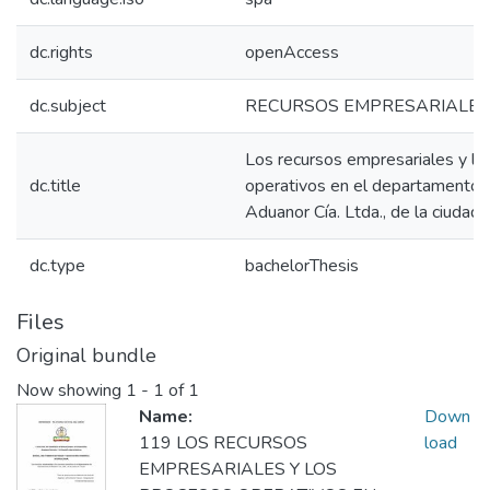
dc.rights
openAccess
dc.subject
RECURSOS EMPRESARIALES
Los recursos empresariales y lo
dc.title
operativos en el departamento 
Aduanor Cía. Ltda., de la ciudad 
dc.type
bachelorThesis
Files
Original bundle
Now showing
1 - 1 of 1
Name:
Down
119 LOS RECURSOS
load
EMPRESARIALES Y LOS