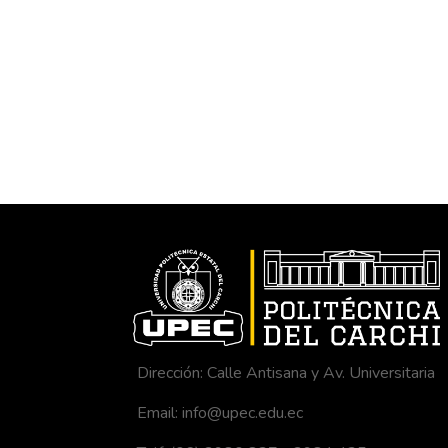
Dirección: Calle Antisana y Av. Universitaria
Email: info@upec.edu.ec