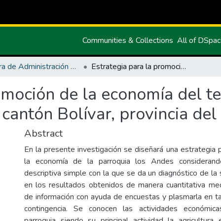
Communities & Collections
All of DSpa
Carrera de Administración de Empresas y Marketing
Estrategia para la promoción de la economía del territorio de la parroquia Los Andes, cantón Bolívar, provincia del Carchi
omoción de la economía del ter
cantón Bolívar, provincia del
Abstract
En la presente investigación se diseñará una estrategia 
la economía de la parroquia los Andes considerando
descriptiva simple con la que se da un diagnóstico de la
en los resultados obtenidos de manera cuantitativa med
de información con ayuda de encuestas y plasmarla en ta
contingencia. Se conocen las actividades económic
parroquia siendo su principal actividad la agricultur