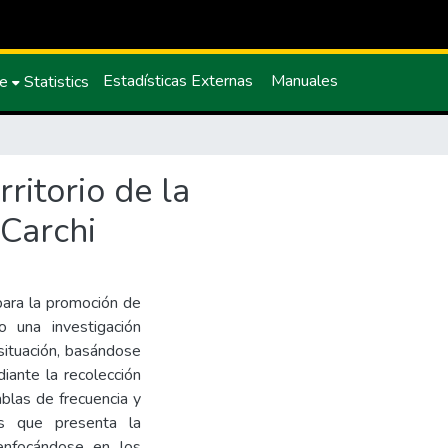
Estadísticas Externas
Manuales
ce
Statistics
ritorio de la
 Carchi
para la promoción de
 una investigación
 situación, basándose
iante la recolección
blas de frecuencia y
as que presenta la
a enfocándose en los