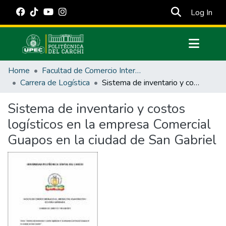
(cur
Log In
Communities & Collections
Home
Facultad de Comercio Internacional, Integración, Administración y Economía Empresarial
All of DSpace
Carrera de Logística
Sistema de inventario y costos logísticos en la empresa Comercial Guapos en la ciudad de San Gabriel
Statistics
Sistema de inventario y costos
Estadísticas Externas
logísticos en la empresa Comercial
Manuales
Guapos en la ciudad de San Gabriel