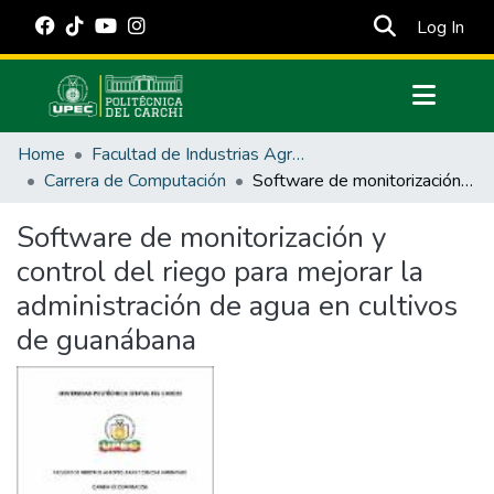
(cur
Log In
Communities & Collections
Home
Facultad de Industrias Agropecuarias y Ciencias Ambientales
All of DSpace
Carrera de Computación
Software de monitorización y control del riego para mejorar la administración de agua en cultivos de guanábana
Statistics
Software de monitorización y
Estadísticas Externas
control del riego para mejorar la
Manuales
administración de agua en cultivos
de guanábana