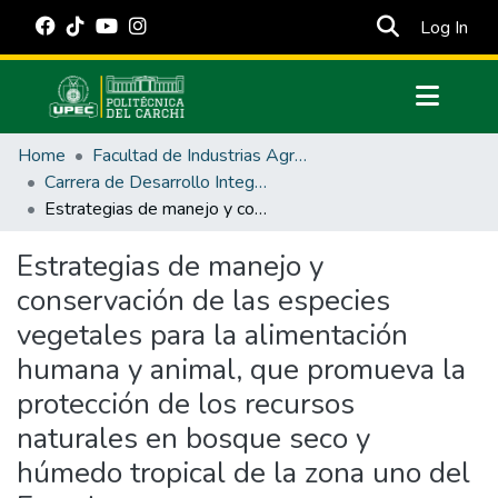
(cur
Log In
Communities & Collections
Home
Facultad de Industrias Agropecuarias y Ciencias Ambientales
All of DSpace
Carrera de Desarrollo Integral Agropecuario
Estrategias de manejo y conservación de las especies vegetales para la alimentación humana y animal, que promueva la protección de los recursos naturales en bosque seco y húmedo tropical de la zona uno del Ecuador
Statistics
Estadísticas Externas
Estrategias de manejo y
conservación de las especies
Manuales
vegetales para la alimentación
humana y animal, que promueva la
protección de los recursos
naturales en bosque seco y
húmedo tropical de la zona uno del