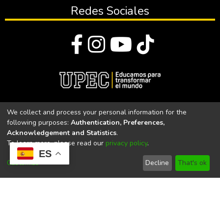
Redes Sociales
© Todos los derechos reservados 2023
We collect and process your personal information for the
following purposes:
Authentication, Preferences,
Universidad Politécnica Estatal del Carchi
Acknowledgement and Statistics
.
To learn more, please read our
privacy policy
.
Universidad Politécnica Estatal del Carchi | Acreditada por el
ES
CACES Resolución N°. 160-SE-33-CACES-2020
Customize
Decline
That's ok