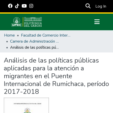
(cur
Log In
Communities & Collections
Home
Facultad de Comercio Internacional, Integración, Administración y Economía Empresarial
All of DSpace
Carrera de Administración Pública
Análisis de las políticas públicas aplicadas para la atención a migrantes en el Puente Internacional de Rumichaca, período 2017-2018
Statistics
Estadísticas Externas
Análisis de las políticas públicas
aplicadas para la atención a
Manuales
migrantes en el Puente
Internacional de Rumichaca, período
2017-2018