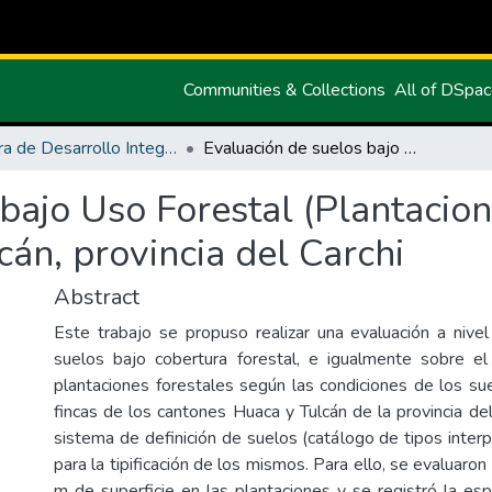
Communities & Collections
All of DSpa
Carrera de Desarrollo Integral Agropecuario
Evaluación de suelos bajo Uso Forestal (Plantaciones Forestales) en los cantones Huaca y Tulcán, provincia del Carchi
bajo Uso Forestal (Plantacion
án, provincia del Carchi
Abstract
Este trabajo se propuso realizar una evaluación a nivel
suelos bajo cobertura forestal, e igualmente sobre el
plantaciones forestales según las condiciones de los su
fincas de los cantones Huaca y Tulcán de la provincia del
sistema de definición de suelos (catálogo de tipos inter
para la tipificación de los mismos. Para ello, se evaluaro
m de superficie en las plantaciones y se registró la espe