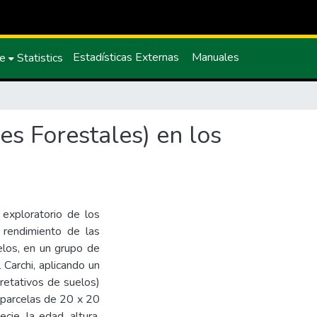
Estadísticas Externas
Manuales
ce
Statistics
es Forestales) en los
 exploratorio de los
 rendimiento de las
elos, en un grupo de
 Carchi, aplicando un
pretativos de suelos)
n parcelas de 20 x 20
cie, la edad, altura,