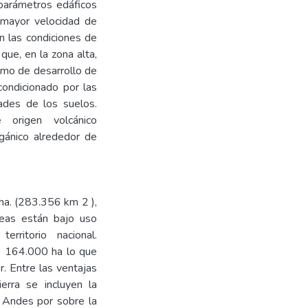
 parámetros edáficos
a mayor velocidad de
n las condiciones de
que, en la zona alta,
ritmo de desarrollo de
condicionado por las
dades de los suelos.
origen volcánico
gánico alrededor de
ha. (283.356 km 2 ),
reas están bajo uso
rritorio nacional.
de 164.000 ha lo que
r. Entre las ventajas
erra se incluyen la
os Andes por sobre la