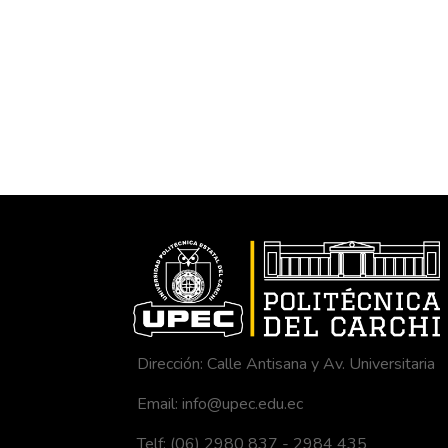
Dirección: Calle Antisana y Av. Universitaria
Email: info@upec.edu.ec
Telf: (06) 2980 837 - 2984 435