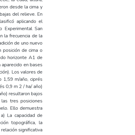
yeron desde la cima y
bajas del relieve. En
asificó aplicando el
ro Experimental San
 la frecuencia de la
 adición de uno nuevo
 posición de cima o
undo horizonte A1 de
a aparecido en bases
ción). Los valores de
o 1,59 m/año, ciprés
és 0,9 m 2 / ha/ año)
ño) resultaron bajos
 las tres posiciones
uelo. Ello demuestra
 a) La capacidad de
ión topográfica, la
relación significativa