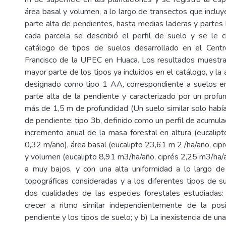
área basal y volumen, a lo largo de transectos que inclu
parte alta de pendientes, hasta medias laderas y partes 
cada parcela se describió el perfil de suelo y se le cl
catálogo de tipos de suelos desarrollado en el Cent
Francisco de la UPEC en Huaca. Los resultados muestran
mayor parte de los tipos ya incluidos en el catálogo, y la
designado como tipo 1 AA, correspondiente a suelos en
parte alta de la pendiente y caracterizado por un prof
más de 1,5 m de profundidad (Un suelo similar solo habí
de pendiente: tipo 3b, definido como un perfil de acumula
incremento anual de la masa forestal en altura (eucalipt
0,32 m/año), área basal (eucalipto 23,61 m 2 /ha/año, cipr
y volumen (eucalipto 8,91 m3/ha/año, ciprés 2,25 m3/ha/a
a muy bajos, y con una alta uniformidad a lo largo de
topográficas consideradas y a los diferentes tipos de s
dos cualidades de las especies forestales estudiadas:
crecer a ritmo similar independientemente de la posic
pendiente y los tipos de suelo; y b) La inexistencia de una 