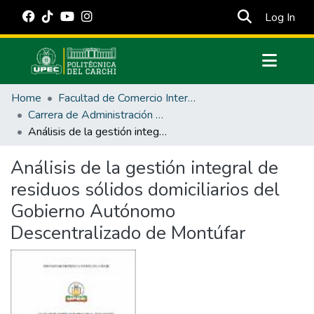
(cur
Log In
Communities & Collections
Home
Facultad de Comercio Internacional, Integración, Administración y Economía Empresarial
All of DSpace
Carrera de Administración Pública
Análisis de la gestión integral de residuos sólidos domiciliarios del Gobierno Autónomo Descentralizado de Montúfar
Statistics
Estadísticas Externas
Análisis de la gestión integral de
residuos sólidos domiciliarios del
Manuales
Gobierno Autónomo
Descentralizado de Montúfar