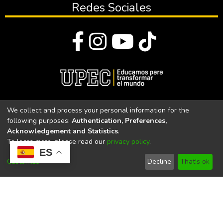
Redes Sociales
© Todos los derechos reservados 2023
We collect and process your personal information for the
following purposes:
Authentication, Preferences,
Universidad Politécnica Estatal del Carchi
Acknowledgement and Statistics
.
To learn more, please read our
privacy policy
.
Universidad Politécnica Estatal del Carchi | Acreditada por el
ES
CACES Resolución N°. 160-SE-33-CACES-2020
Customize
Decline
That's ok