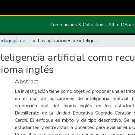
Communities & Collections
All of DSpa
Maestría en Pedagogía de los Idiomas Nacionales y Extranjeros mención Enseñanza de Inglés
Las aplicaciones de inteligencia artificial como recurso educativo para la producción oral del idioma inglés
teligencia artificial como rec
dioma inglés
Abstract
La investigación tiene como objetivo proponer una estrat
en el uso de aplicaciones de inteligencia artificial 
producción oral del idioma inglés en los estudia
Bachillerato de la Unidad Educativa Sagrado Corazón d
Carchi. El enfoque es mixto, y de tipo descriptivo. Se a
estudiantes y entrevistas a docentes para evaluar el us
IA en el aula y su impacto en la enseñanza y aprendizaje 