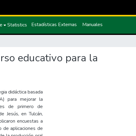
Estadísticas Externas
Manuales
ce
Statistics
urso educativo para la
egia didáctica basada
(IA) para mejorar la
ntes de primero de
e Jesús, en Tulcán,
plicaron encuestas a
o de aplicaciones de
de la producción oral