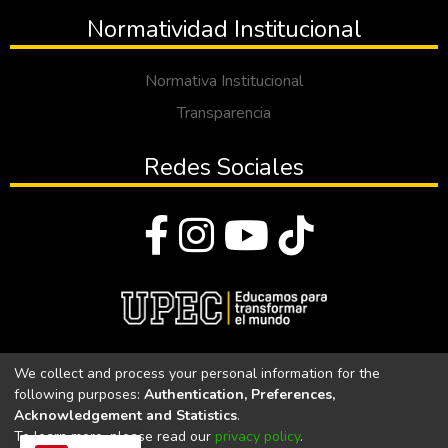
Normatividad Institucional
Normativa Institucional
Transparencia
Redes Sociales
© Todos los derechos reservados 2023
We collect and process your personal information for the
following purposes:
Authentication, Preferences,
Universidad Politécnica Estatal del Carchi
Acknowledgement and Statistics
.
To learn more, please read our
privacy policy
.