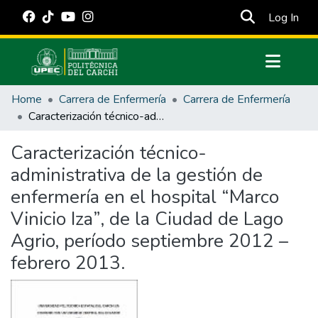
(cur
Log In
Communities & Collections
Home
Carrera de Enfermería
Carrera de Enfermería
All of DSpace
Caracterización técnico-administrativa de la gestión de enfermería en el hospital “Marco Vinicio Iza”, de la Ciudad de Lago Agrio, período septiembre 2012 – febrero 2013.
Statistics
Caracterización técnico-
Estadísticas Externas
administrativa de la gestión de
Manuales
enfermería en el hospital “Marco
Vinicio Iza”, de la Ciudad de Lago
Agrio, período septiembre 2012 –
febrero 2013.