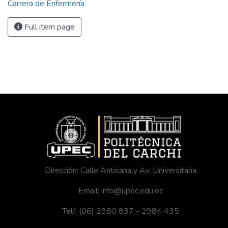
Carrera de Enfermería
Full item page
Dirección: Calle Antisana y Av. Universitaria
Email: info@upec.edu.ec
Telf: (06) 2980 837 - 2984 435