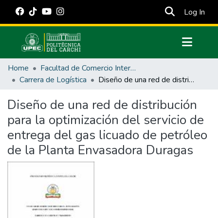
(cur
Log In
Communities & Collections
Home
Facultad de Comercio Internacional, Integración, Administración y Economía Empresarial
All of DSpace
Carrera de Logística
Diseño de una red de distribución para la optimización del servicio de entrega del gas licuado de petróleo de la Planta Envasadora Duragas
Statistics
Diseño de una red de distribución
Estadísticas Externas
para la optimización del servicio de
Manuales
entrega del gas licuado de petróleo
de la Planta Envasadora Duragas