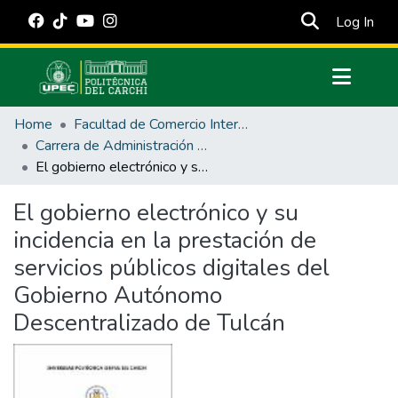
(cur
Log In
Communities & Collections
Home
Facultad de Comercio Internacional, Integración, Administración y Economía Empresarial
All of DSpace
Carrera de Administración Pública
El gobierno electrónico y su incidencia en la prestación de servicios públicos digitales del Gobierno Autónomo Descentralizado de Tulcán
Statistics
Estadísticas Externas
El gobierno electrónico y su
incidencia en la prestación de
Manuales
servicios públicos digitales del
Gobierno Autónomo
Descentralizado de Tulcán