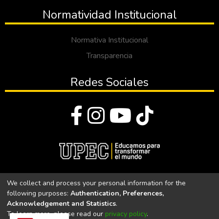
Normatividad Institucional
Normativa Institucional
Transparencia
Redes Sociales
© Todos los derechos reservados 2023
We collect and process your personal information for the
following purposes:
Authentication, Preferences,
Universidad Politécnica Estatal del Carchi
Acknowledgement and Statistics
.
To learn more, please read our
privacy policy
.