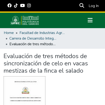
(cur
Log In
Communities & Collections
Home
Facultad de Industrias Agropecuarias y Ciencias Ambientales
All of DSpace
Carrera de Desarrollo Integral Agropecuario
Evaluación de tres métodos de sincronización de celo en vacas mestizas de la finca el salado
Statistics
Estadísticas Externas
Evaluación de tres métodos de
sincronización de celo en vacas
Manuales
mestizas de la finca el salado