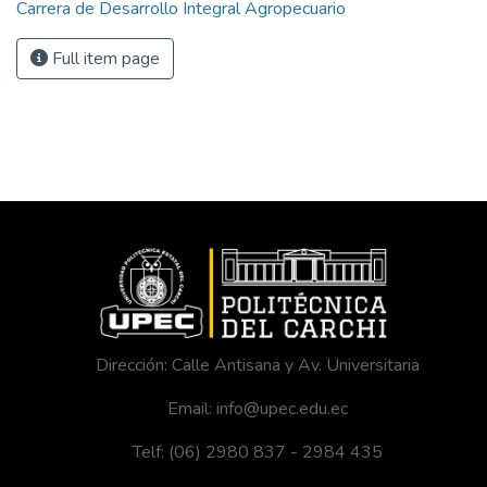
Carrera de Desarrollo Integral Agropecuario
Full item page
Dirección: Calle Antisana y Av. Universitaria
Email: info@upec.edu.ec
Telf: (06) 2980 837 - 2984 435