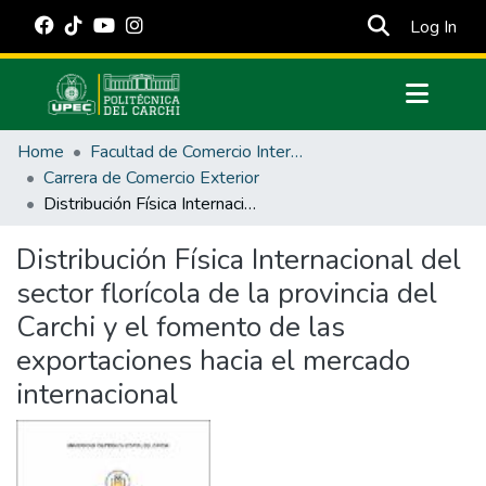
(cur
Log In
Communities & Collections
Home
Facultad de Comercio Internacional, Integración, Administración y Economía Empresarial
All of DSpace
Carrera de Comercio Exterior
Distribución Física Internacional del sector florícola de la provincia del Carchi y el fomento de las exportaciones hacia el mercado internacional
Statistics
Estadísticas Externas
Distribución Física Internacional del
sector florícola de la provincia del
Manuales
Carchi y el fomento de las
exportaciones hacia el mercado
internacional