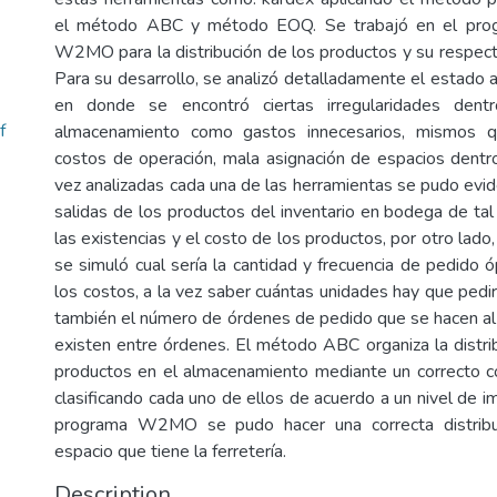
el método ABC y método EOQ. Se trabajó en el prog
W2MO para la distribución de los productos y su respec
Para su desarrollo, se analizó detalladamente el estado ac
en donde se encontró ciertas irregularidades dentr
f
almacenamiento como gastos innecesarios, mismos q
costos de operación, mala asignación de espacios dent
vez analizadas cada una de las herramientas se pudo evid
salidas de los productos del inventario en bodega de tal
las existencias y el costo de los productos, por otro la
se simuló cual sería la cantidad y frecuencia de pedido 
los costos, a la vez saber cuántas unidades hay que pedi
también el número de órdenes de pedido que se hacen al
existen entre órdenes. El método ABC organiza la distri
productos en el almacenamiento mediante un correcto co
clasificando cada uno de ellos de acuerdo a un nivel de im
programa W2MO se pudo hacer una correcta distribu
espacio que tiene la ferretería.
Description