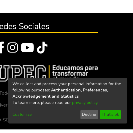
edes Sociales
We collect and process your personal information for the
following purposes:
Authentication, Preferences,
Todos los derechos reservados 2023
Acknowledgement and Statistics
.
To learn more, please read our
privacy policy
.
iversidad Politécnica Estatal del Carchi
Customize
Decline
That's ok
. 160-SE-33-CACES-2020