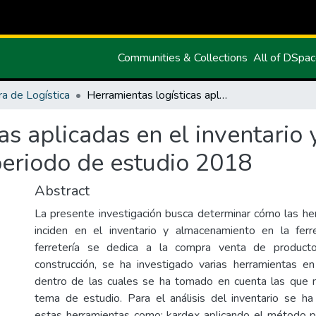
Communities & Collections
All of DSpa
ra de Logística
Herramientas logísticas aplicadas en el inventario y almacenamiento en la ferretería Dimaco periodo de estudio 2018
as aplicadas en el inventari
periodo de estudio 2018
Abstract
La presente investigación busca determinar cómo las her
inciden en el inventario y almacenamiento en la ferr
ferretería se dedica a la compra venta de product
construcción, se ha investigado varias herramientas en
dentro de las cuales se ha tomado en cuenta las que m
tema de estudio. Para el análisis del inventario se ha
estas herramientas como: kardex aplicando el método 