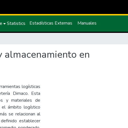
Estadísticas Externas
Manuales
ce
Statistics
o y almacenamiento en
ramientas logísticas
etería Dimaco. Esta
os y materiales de
 el ámbito logístico
ás se relacionan al
 definido establecer
promedio ponderado,