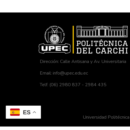
Dirección: Calle Antisana y Av. Universitaria
Email: info@upec.edu.ec
Telf: (06) 2980 837 - 2984 435
ES
Universidad Politécni