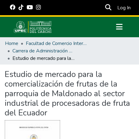
(cur
Log In
Communities & Collections
Home
Facultad de Comercio Internacional, Integración, Administración y Economía Empresarial
All of DSpace
Carrera de Administración de Empresas y Marketing
Estudio de mercado para la comercialización de frutas de la parroquia de Maldonado al sector industrial de procesadoras de fruta del Ecuador
Statistics
Estadísticas Externas
Estudio de mercado para la
comercialización de frutas de la
Manuales
parroquia de Maldonado al sector
industrial de procesadoras de fruta
del Ecuador