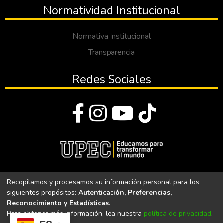
Normatividad Institucional
Normativa Institucional
Transparencia
Redes Sociales
© Todos los derechos reservados 2023
Recopilamos y procesamos su información personal para los
siguientes propósitos:
Autenticación, Preferencias,
Universidad Politécnica Estatal del Carchi
Reconocimiento y Estadísticas
.
Para obtener más información, lea nuestra
política de privacidad
.
Universidad Politécnica Estatal del Carchi | Acreditada por el