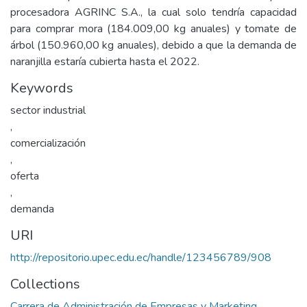
procesadora AGRINC S.A., la cual solo tendría capacidad
para comprar mora (184.009,00 kg anuales) y tomate de
árbol (150.960,00 kg anuales), debido a que la demanda de
naranjilla estaría cubierta hasta el 2022.
Keywords
sector industrial
,
comercialización
,
oferta
,
demanda
URI
http://repositorio.upec.edu.ec/handle/123456789/908
Collections
Carrera de Administración de Empresas y Marketing