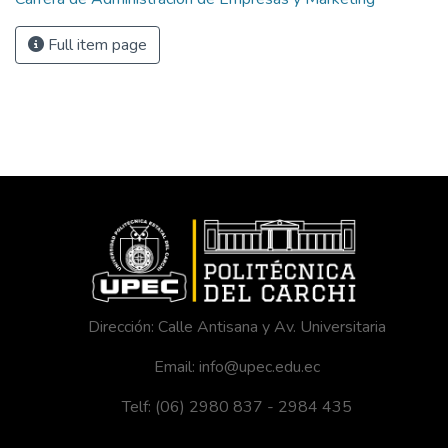
Full item page
Dirección: Calle Antisana y Av. Universitaria
Email: info@upec.edu.ec
Telf: (06) 2980 837 - 2984 435