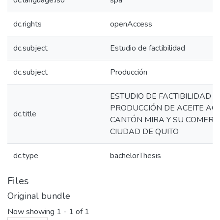
dc.language.iso
spa
dc.rights
openAccess
dc.subject
Estudio de factibilidad
dc.subject
Producción
ESTUDIO DE FACTIBILIDAD 
PRODUCCIÓN DE ACEITE AG
dc.title
CANTÓN MIRA Y SU COMERCI
CIUDAD DE QUITO
dc.type
bachelorThesis
Files
Original bundle
Now showing
1 - 1 of 1