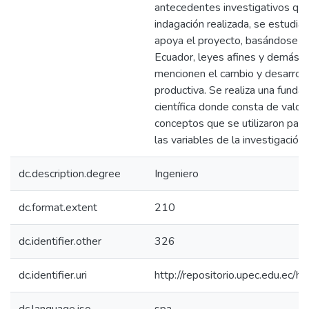
antecedentes investigativos que
indagación realizada, se estudia 
apoya el proyecto, basándose en 
Ecuador, leyes afines y demás 
mencionen el cambio y desarrollo
productiva. Se realiza una fundam
científica donde consta de valor
conceptos que se utilizaron par
las variables de la investigación.
dc.description.degree
Ingeniero
dc.format.extent
210
dc.identifier.other
326
dc.identifier.uri
http://repositorio.upec.edu.e