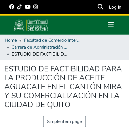
(cur
Log In
Communities & Collections
Home
Facultad de Comercio Internacional, Integración, Administración y Economía Empresarial
All of DSpace
Carrera de Administración de Empresas y Marketing
ESTUDIO DE FACTIBILIDAD PARA LA PRODUCCIÓN DE ACEITE AGUACATE EN EL CANTÓN MIRA Y SU COMERCIALIZACIÓN EN LA CIUDAD DE QUITO
Statistics
Estadísticas Externas
ESTUDIO DE FACTIBILIDAD PARA
LA PRODUCCIÓN DE ACEITE
Manuales
AGUACATE EN EL CANTÓN MIRA
Y SU COMERCIALIZACIÓN EN LA
CIUDAD DE QUITO
Simple item page