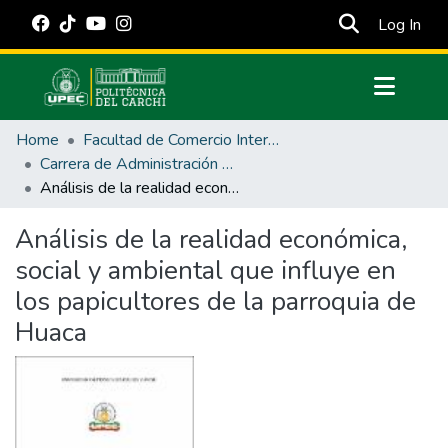
(cur
Log In
Communities & Collections
Home
Facultad de Comercio Internacional, Integración, Administración y Economía Empresarial
All of DSpace
Carrera de Administración de Empresas y Marketing
Análisis de la realidad económica, social y ambiental que influye en los papicultores de la parroquia de Huaca
Statistics
Estadísticas Externas
Análisis de la realidad económica,
social y ambiental que influye en
Manuales
los papicultores de la parroquia de
Huaca