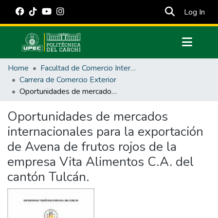
(cur
Log In
Communities & Collections
Home
Facultad de Comercio Internacional, Integración, Administración y Economía Empresarial
All of DSpace
Carrera de Comercio Exterior
Oportunidades de mercados internacionales para la exportación de Avena de frutos rojos de la empresa Vita Alimentos C.A. del cantón Tulcán.
Statistics
Estadísticas Externas
Oportunidades de mercados
internacionales para la exportación
Manuales
de Avena de frutos rojos de la
empresa Vita Alimentos C.A. del
cantón Tulcán.