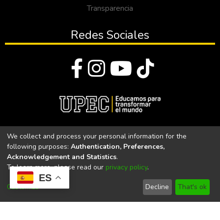
Transparencia
Redes Sociales
© Todos los derechos reservados 2023
We collect and process your personal information for the
following purposes:
Authentication, Preferences,
Universidad Politécnica Estatal del Carchi
Acknowledgement and Statistics
.
To learn more, please read our
privacy policy
.
Universidad Politécnica Estatal del Carchi | Acreditada por el
ES
CACES Resolución N°. 160-SE-33-CACES-2020
Customize
Decline
That's ok