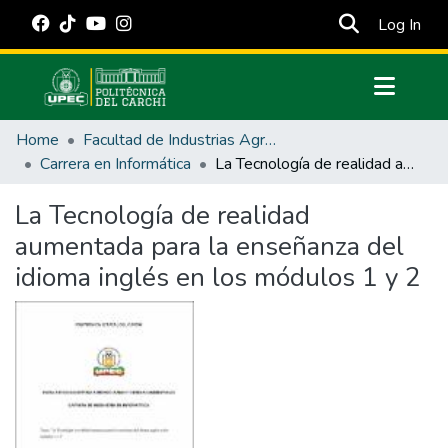
(cur
Log In
Communities & Collections
Home
Facultad de Industrias Agropecuarias y Ciencias Ambientales
All of DSpace
Carrera en Informática
La Tecnología de realidad aumentada para la enseñanza del idioma inglés en los módulos 1 y 2
Statistics
La Tecnología de realidad
Estadísticas Externas
aumentada para la enseñanza del
Manuales
idioma inglés en los módulos 1 y 2