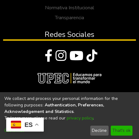
Normativa Institucional
Transparencia
Redes Sociales
© Todos los derechos reservados 2023
We collect and process your personal information for the
following purposes:
Authentication, Preferences,
Universidad Politécnica Estatal del Carchi
Acknowledgement and Statistics
.
To learn more, please read our
privacy policy
.
Universidad Politécnica Estatal del Carchi | Acreditada por el
ES
CACES Resolución N°. 160-SE-33-CACES-2020
Customize
Decline
That's ok