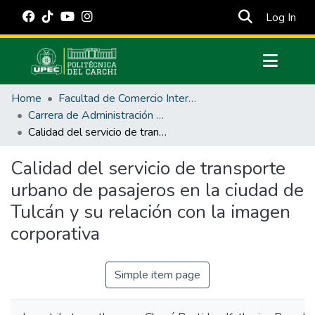
(cur
Log In
Communities & Collections
Home
Facultad de Comercio Internacional, Integración, Administración y Economía Empresarial
All of DSpace
Carrera de Administración de Empresas y Marketing
Calidad del servicio de transporte urbano de pasajeros en la ciudad de Tulcán y su relación con la imagen corporativa
Statistics
Estadísticas Externas
Calidad del servicio de transporte
urbano de pasajeros en la ciudad de
Manuales
Tulcán y su relación con la imagen
corporativa
Simple item page