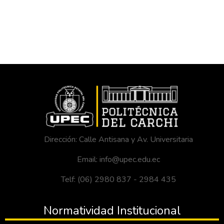
Dirección: Calle Antisana y Av. Universitaria
Email: info@upec.edu.ec
Telf: (06) 2980 837 - 2984 435
Normatividad Institucional