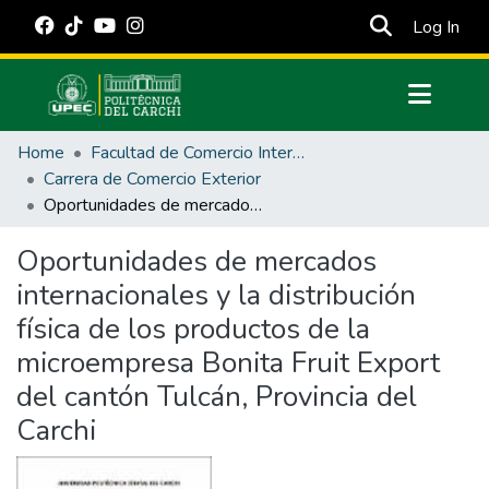
(cur
Log In
Communities & Collections
Home
Facultad de Comercio Internacional, Integración, Administración y Economía Empresarial
All of DSpace
Carrera de Comercio Exterior
Oportunidades de mercados internacionales y la distribución física de los productos de la microempresa Bonita Fruit Export del cantón Tulcán, Provincia del Carchi
Statistics
Estadísticas Externas
Oportunidades de mercados
internacionales y la distribución
Manuales
física de los productos de la
microempresa Bonita Fruit Export
del cantón Tulcán, Provincia del
Carchi