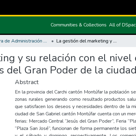
Communities & Collections
All of DSpa
Carrera de Administración de Empresas y Marketing
La gestión del marketing y su relación con el nivel de ventas del mercado Central Jesús del Gran Poder de la ciudad de San Gabriel
ing y su relación con el nivel
s del Gran Poder de la ciudad
Abstract
En la provincia del Carchi cantón Montúfar la población se
zonas rurales generando como resultado productos salu
que satisfacen los deseos y necesidades dentro de la m
ciudad de San Gabriel cantón Montúfar cuenta con un mer
ferias: Mercado Central “Jesús del Gran Poder”, Feria “P
“Plaza San José”, funcionan de forma permanente los sie
y el sábado y domingo, respectivamente. Los comerc