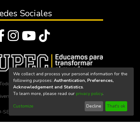
edes Sociales
We collect and process your personal information for the
following purposes:
Authentication, Preferences,
Todos los derechos reservados 2023
Acknowledgement and Statistics
.
To learn more, please read our
privacy policy
.
iversidad Politécnica Estatal del Carchi
Customize
Decline
That's ok
. 160-SE-33-CACES-2020