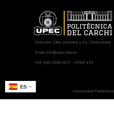
Dirección: Calle Antisana y Av. Universitaria
Email: info@upec.edu.ec
Telf: (06) 2980 837 - 2984 435
ES
Universidad Politécni