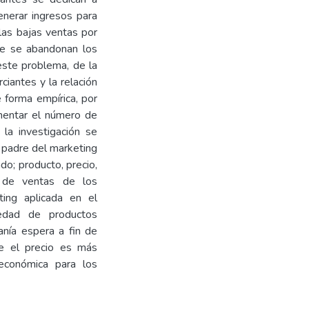
generar ingresos para
 las bajas ventas por
ue se abandonan los
este problema, de la
iantes y la relación
e forma empírica, por
rementar el número de
la investigación se
 padre del marketing
do; producto, precio,
l de ventas de los
ting aplicada en el
edad de productos
anía espera a fin de
ue el precio es más
económica para los