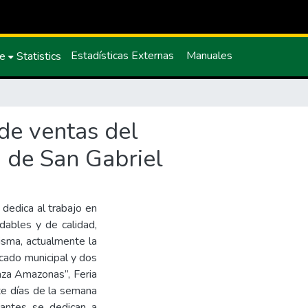
Estadísticas Externas
Manuales
ce
Statistics
 de ventas del
 de San Gabriel
 dedica al trabajo en
dables y de calidad,
isma, actualmente la
cado municipal y dos
laza Amazonas”, Feria
te días de la semana
iantes se dedican a