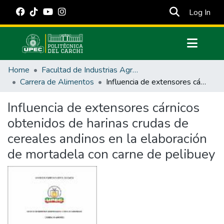
(cur
Log In
Communities & Collections
Home
Facultad de Industrias Agropecuarias y Ciencias Ambientales
All of DSpace
Carrera de Alimentos
Influencia de extensores cárnicos obtenidos de harinas crudas de cereales andinos en la elaboración de mortadela con carne de pelibuey
Statistics
Influencia de extensores cárnicos
Estadísticas Externas
obtenidos de harinas crudas de
Manuales
cereales andinos en la elaboración
de mortadela con carne de pelibuey